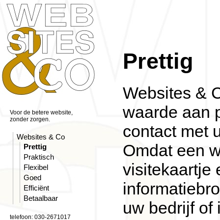
Prettig
Websites & C
waarde aan p
Voor de betere website,
zonder zorgen.
contact met u
Websites & Co
Omdat een w
Prettig
Praktisch
visitekaartje
Flexibel
Goed
informatiebr
Efficiënt
Betaalbaar
uw bedrijf of 
telefoon: 030-2671017