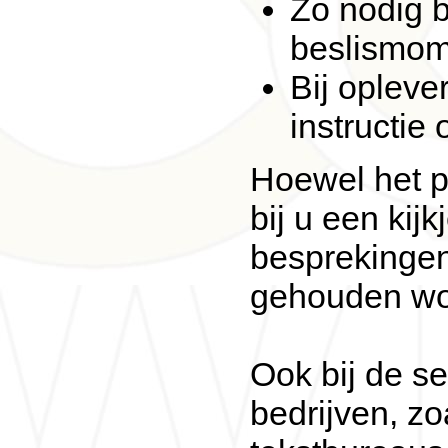
Zo nodig b
beslismom
Bij opleve
instructie
Hoewel het p
bij u een kij
besprekingen
gehouden wo
Ook bij de se
bedrijven, z